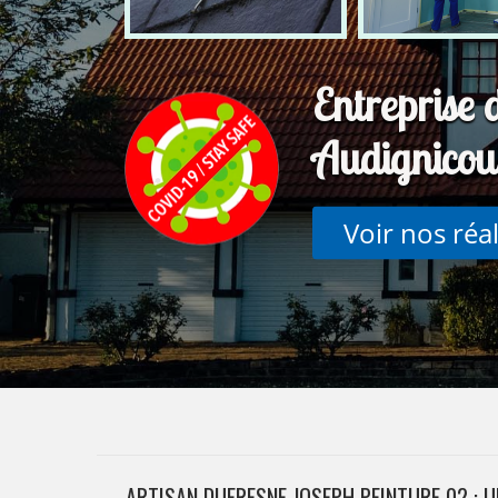
Entreprise 
Audignico
Voir nos réa
ARTISAN DUFRESNE JOSEPH PEINTURE 02 : 