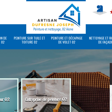
ON DE
PEINTURE SUR TUILE ET
PEINTURE ET DÉCAPAGE
NETTOYAGE ET R
 02
TOITURE 02
DE VOLET 02
DE FAÇAD
eur 02
Entreprise de peinture 02