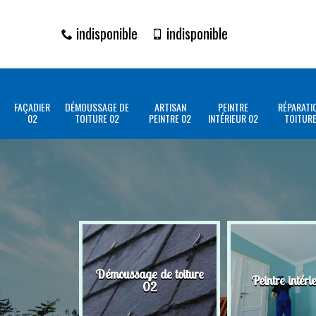
indisponible
indisponible
FAÇADIER
DÉMOUSSAGE DE
ARTISAN
PEINTRE
RÉPARATI
02
TOITURE 02
PEINTRE 02
INTÉRIEUR 02
TOITURE
Démoussage de toiture
Peintre intéri
02