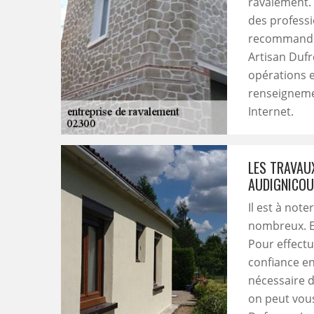
ravalement.
des professi
recommande 
Artisan Dufr
opérations e
renseignemen
Internet.
LES TRAVAU
AUDIGNICO
Il est à not
nombreux. En
Pour effectue
confiance en
nécessaire d
on peut vou