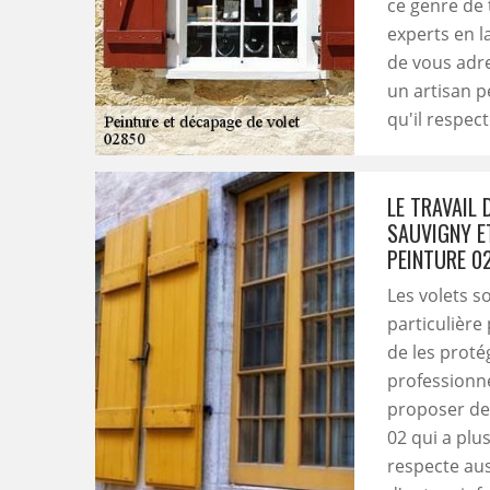
ce genre de 
experts en 
de vous adre
un artisan p
qu'il respec
LE TRAVAIL 
SAUVIGNY E
PEINTURE 0
Les volets s
particulière 
de les protég
professionne
proposer de 
02 qui a plu
respecte auss