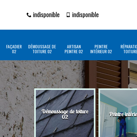
indisponible
indisponible
FAÇADIER
DÉMOUSSAGE DE
ARTISAN
PEINTRE
RÉPARATI
02
TOITURE 02
PEINTRE 02
INTÉRIEUR 02
TOITURE
Démoussage de toiture
Peintre intéri
02