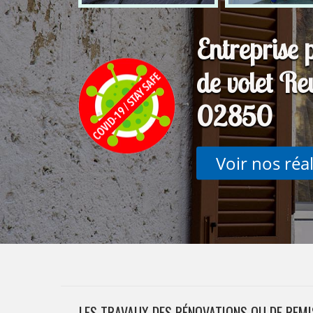
Entreprise 
de volet Re
02850
Voir nos réa
LES TRAVAUX DES RÉNOVATIONS OU DE REMISE