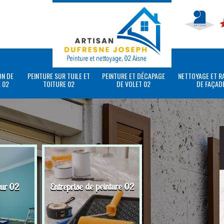
ON DE
PEINTURE SUR TUILE ET
PEINTURE ET DÉCAPAGE
NETTOYAGE ET R
 02
TOITURE 02
DE VOLET 02
DE FAÇAD
eur 02
Entreprise de peinture 02