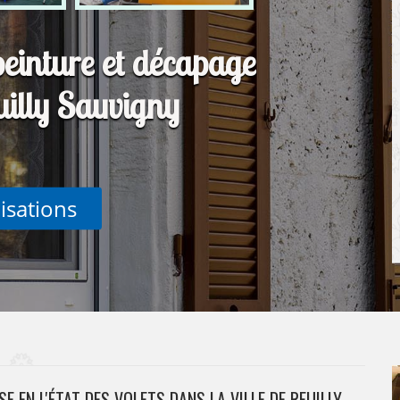
peinture et décapage
uilly Sauvigny
lisations
 EN L'ÉTAT DES VOLETS DANS LA VILLE DE REUILLY