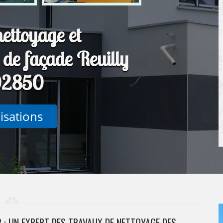
nettoyage et
de façade Reuilly
02850
lisations
 : UN EXPERT DES TRAVAUX DE NETTOYAGE DES