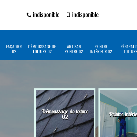
indisponible
indisponible
FAÇADIER
DÉMOUSSAGE DE
ARTISAN
PEINTRE
RÉPARATI
02
TOITURE 02
PEINTRE 02
INTÉRIEUR 02
TOITURE
Démoussage de toiture
Peintre intéri
02