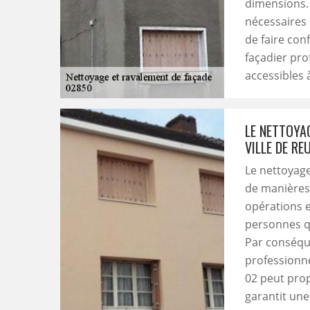
dimensions. 
nécessaires
de faire con
façadier pro
accessibles 
LE NETTOYA
VILLE DE RE
Le nettoyag
de manières.
opérations 
personnes qu
Par conséque
professionne
02 peut prop
garantit une