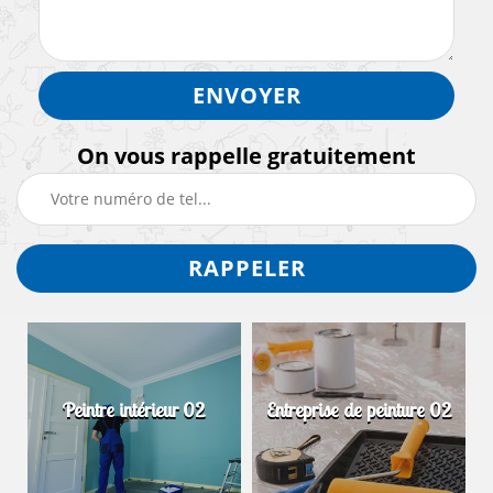
On vous rappelle gratuitement
Dém
Peintre intérieur 02
Entreprise de peinture 02