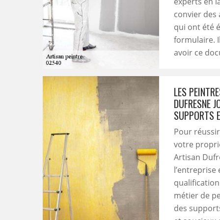
experts en l
convier des 
qui ont été é
formulaire. 
avoir ce doc
LES PEINTRE
DUFRESNE J
SUPPORTS E
Pour réussir
votre propri
Artisan Dufr
l’entreprise
qualificatio
métier de pe
des supports