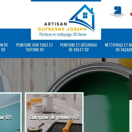
ON DE
PEINTURE SUR TUILE ET
PEINTURE ET DÉCAPAGE
NETTOYAGE ET R
 02
TOITURE 02
DE VOLET 02
DE FAÇAD
eur 02
Entreprise de peinture 02