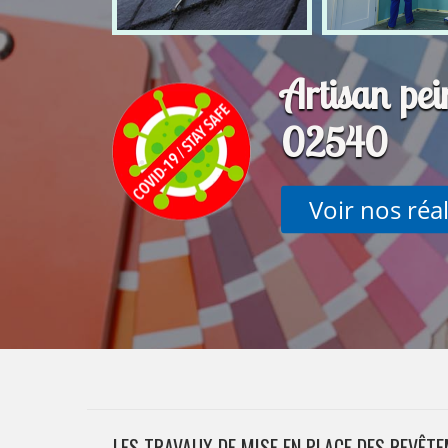
Artisan pei
02540
Voir nos réa
LES TRAVAUX DE MISE EN PLACE DES REVÊT