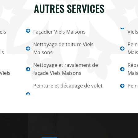
AUTRES SERVICES
els
Façadier Viels Maisons
Viel
Nettoyage de toiture Viels
Pein
ls
Maisons
Mai
Nettoyage et ravalement de
Répa
Viels
façade Viels Maisons
Mai
Peinture et décapage de volet
Pein