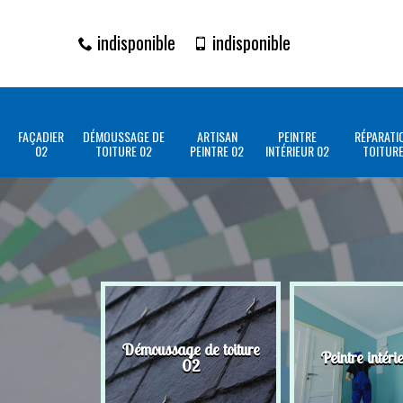
indisponible
indisponible
FAÇADIER
DÉMOUSSAGE DE
ARTISAN
PEINTRE
RÉPARATI
02
TOITURE 02
PEINTRE 02
INTÉRIEUR 02
TOITURE
Démoussage de toiture
Peintre intéri
02