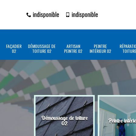
indisponible
indisponible
FAÇADIER
DÉMOUSSAGE DE
ARTISAN
PEINTRE
RÉPARATI
02
TOITURE 02
PEINTRE 02
INTÉRIEUR 02
TOITURE
Démoussage de toiture
Peintre intéri
02