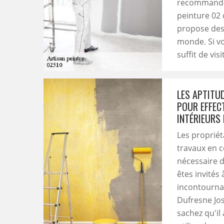
recommander
peinture 02 
propose des
monde. Si v
suffit de vis
LES APTITU
POUR EFFEC
INTÉRIEURS
Les proprié
travaux en ce
nécessaire d
êtes invités 
incontournab
Dufresne Jos
sachez qu'il 