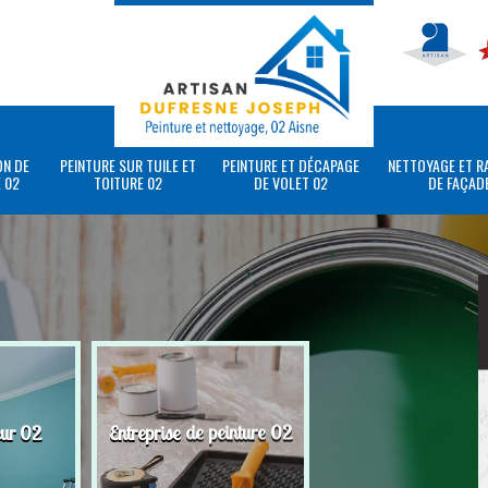
ON DE
PEINTURE SUR TUILE ET
PEINTURE ET DÉCAPAGE
NETTOYAGE ET R
 02
TOITURE 02
DE VOLET 02
DE FAÇAD
eur 02
Entreprise de peinture 02