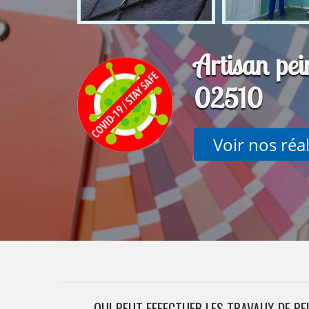
Artisan pei
02510
Voir nos réa
QUI PEUT EFFECTUER LES TRAVAUX DE PE