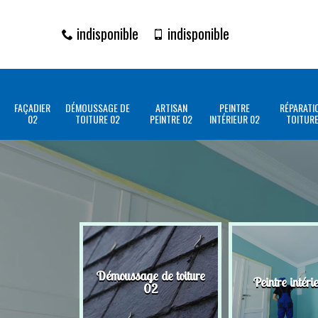
indisponible
indisponible
FAÇADIER
DÉMOUSSAGE DE
ARTISAN
PEINTRE
RÉPARATI
02
TOITURE 02
PEINTRE 02
INTÉRIEUR 02
TOITURE
Démoussage de toiture
Peintre intéri
02