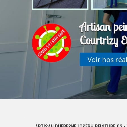
Artisan pein
Courtrizy 
Voir nos réa
ARTISAN DUFRESNE JOSEPH PEINTURE 02 : 