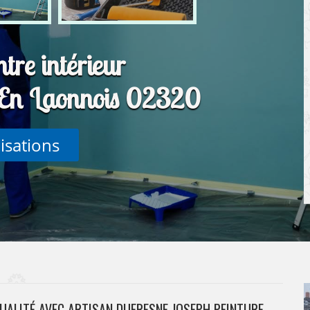
tre intérieur
 En Laonnois 02320
lisations
QUALITÉ AVEC ARTISAN DUFRESNE JOSEPH PEINTURE