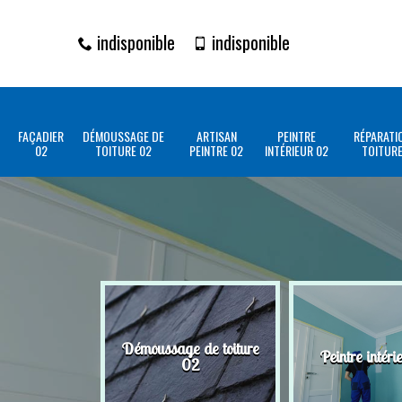
indisponible
indisponible
FAÇADIER
DÉMOUSSAGE DE
ARTISAN
PEINTRE
RÉPARATI
02
TOITURE 02
PEINTRE 02
INTÉRIEUR 02
TOITURE
Démoussage de toiture
Peintre intéri
02