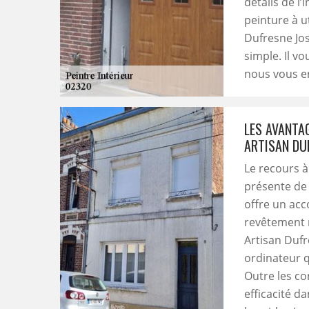
détails de l
peinture à ut
Dufresne Jos
simple. Il vo
nous vous e
LES AVANTAG
ARTISAN DU
Le recours à
présente de 
offre un ac
revêtement m
Artisan Dufr
ordinateur qu
Outre les con
efficacité da