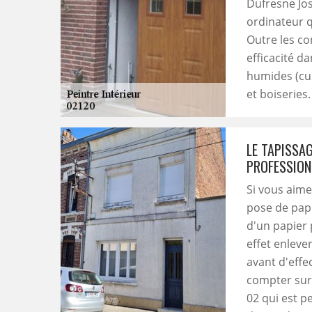
Dufresne Jos
ordinateur qu
Outre les con
efficacité da
humides (cui
et boiseries.
LE TAPISSA
PROFESSION
Si vous aimez
pose de papi
d'un papier p
effet enleve
avant d'effe
compter sur 
02 qui est p