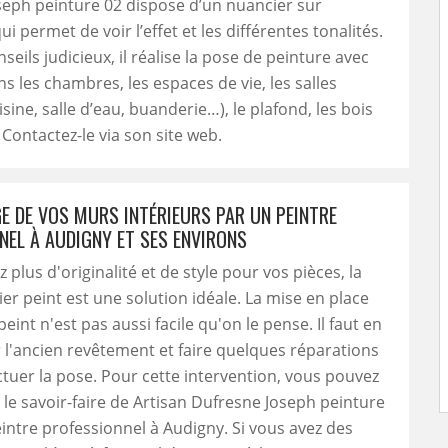
eph peinture 02 dispose d’un nuancier sur
i permet de voir l’effet et les différentes tonalités.
seils judicieux, il réalise la pose de peinture avec
ns les chambres, les espaces de vie, les salles
sine, salle d’eau, buanderie…), le plafond, les bois
 Contactez-le via son site web.
GE DE VOS MURS INTÉRIEURS PAR UN PEINTRE
NEL À AUDIGNY ET SES ENVIRONS
 plus d'originalité et de style pour vos pièces, la
er peint est une solution idéale. La mise en place
eint n'est pas aussi facile qu'on le pense. Il faut en
r l'ancien revêtement et faire quelques réparations
ctuer la pose. Pour cette intervention, vous pouvez
le savoir-faire de Artisan Dufresne Joseph peinture
eintre professionnel à Audigny. Si vous avez des