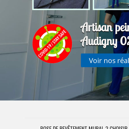
Artisan pein
Audigny 0
Voir nos réa
POSE DE REVÊTEMENT MURAL ? CHOISIR 