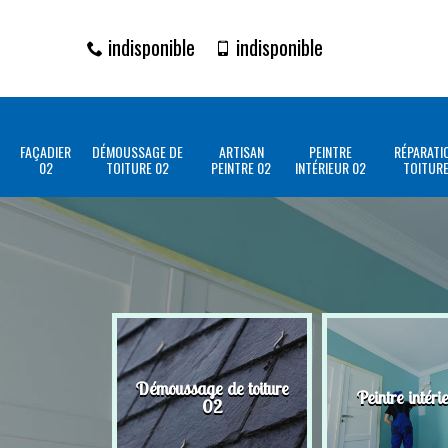
indisponible
indisponible
FAÇADIER
DÉMOUSSAGE DE
ARTISAN
PEINTRE
RÉPARATI
02
TOITURE 02
PEINTRE 02
INTÉRIEUR 02
TOITURE
Démoussage de toiture
Peintre intéri
02