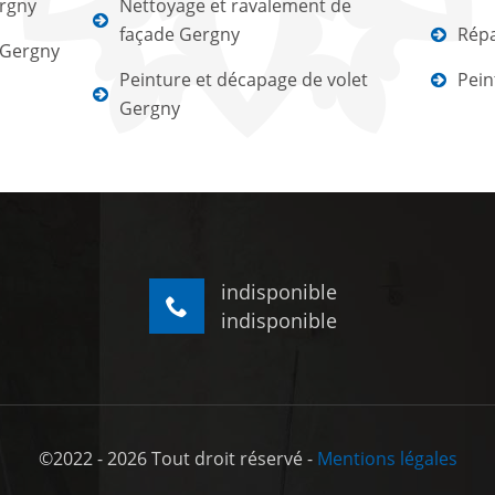
ergny
Nettoyage et ravalement de
façade Gergny
Répa
 Gergny
Peinture et décapage de volet
Pein
Gergny
indisponible
indisponible
©2022 - 2026 Tout droit réservé -
Mentions légales