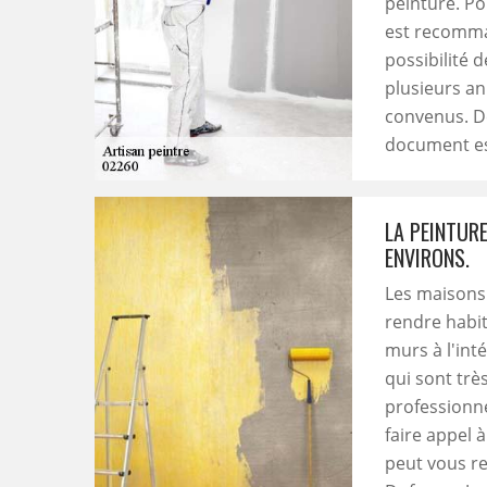
peinture. Pou
est recomman
possibilité 
plusieurs an
convenus. De 
document es
LA PEINTURE
ENVIRONS.
Les maisons 
rendre habita
murs à l'inté
qui sont très
professionne
faire appel 
peut vous r