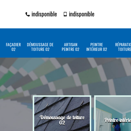
indisponible
indisponible
FAÇADIER
DÉMOUSSAGE DE
ARTISAN
PEINTRE
RÉPARATI
02
TOITURE 02
PEINTRE 02
INTÉRIEUR 02
TOITURE
Démoussage de toiture
Peintre intéri
02