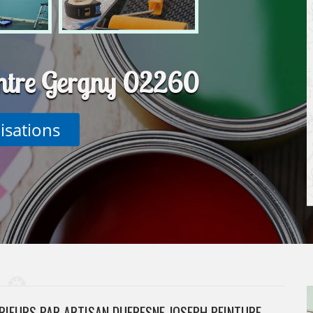
intre Gergny 02260
lisations
RIEURS PAR ARTISAN DUFRESNE JOSEPH PEINTURE