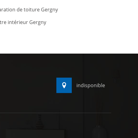
ration de toiture Gergny
tre intérieur Gergny
indisponible