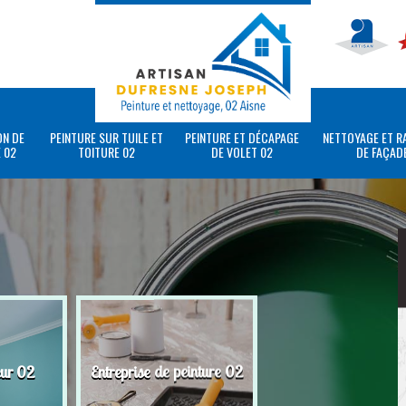
ON DE
PEINTURE SUR TUILE ET
PEINTURE ET DÉCAPAGE
NETTOYAGE ET R
 02
TOITURE 02
DE VOLET 02
DE FAÇAD
eur 02
Entreprise de peinture 02