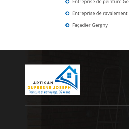
Entreprise de peinture G
Entreprise de ravalement
Façadier Gergny