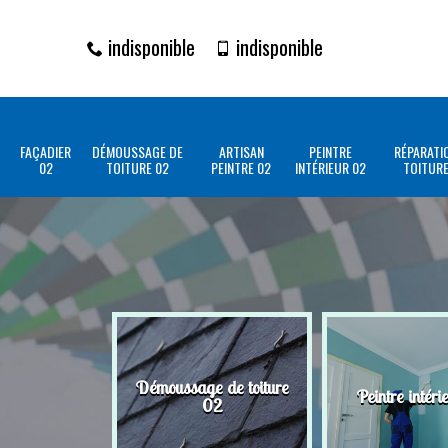
indisponible
indisponible
FAÇADIER
DÉMOUSSAGE DE
ARTISAN
PEINTRE
RÉPARATI
02
TOITURE 02
PEINTRE 02
INTÉRIEUR 02
TOITURE
Démoussage de toiture
Peintre intéri
02