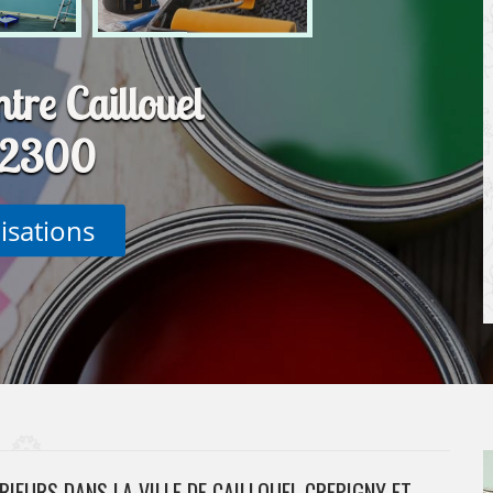
ntre Caillouel
02300
lisations
IEURS DANS LA VILLE DE CAILLOUEL CREPIGNY ET