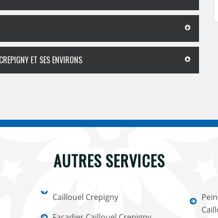
 CREPIGNY ET SES ENVIRONS
AUTRES SERVICES
Caillouel Crepigny
Pein
Cail
Façadier Caillouel Crepigny