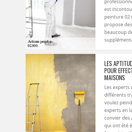
professionne
est incontou
peinture 02 
propose des 
beaucoup de
supplémentair
LES APTITU
POUR EFFEC
MAISONS
Les experts
différents t
voulez peind
experts en l
convier des 
qui ont été é