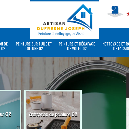
ON DE
PEINTURE SUR TUILE ET
PEINTURE ET DÉCAPAGE
NETTOYAGE ET R
 02
TOITURE 02
DE VOLET 02
DE FAÇAD
eur 02
Entreprise de peinture 02