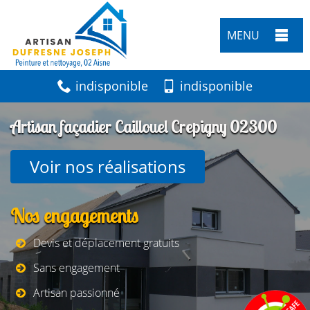
MENU
indisponible
indisponible
Artisan façadier Caillouel Crepigny 02300
Voir nos réalisations
Nos engagements
Devis et déplacement gratuits
Sans engagement
Artisan passionné