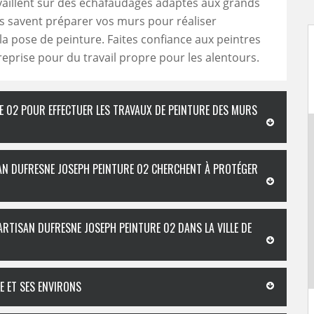
vaillent sur des échafaudages adaptés aux grands
ls savent préparer vos murs pour réaliser
a pose de peinture. Faites confiance aux peintres
reprise pour du travail propre pour les alentours.
E 02 POUR EFFECTUER LES TRAVAUX DE PEINTURE DES MURS
ISAN DUFRESNE JOSEPH PEINTURE 02 CHERCHENT À PROTÉGER
ARTISAN DUFRESNE JOSEPH PEINTURE 02 DANS LA VILLE DE
LE ET SES ENVIRONS