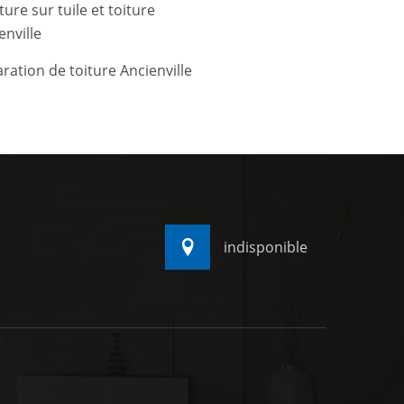
ture sur tuile et toiture
enville
ration de toiture Ancienville
indisponible