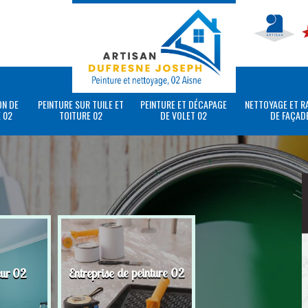
ON DE
PEINTURE SUR TUILE ET
PEINTURE ET DÉCAPAGE
NETTOYAGE ET R
 02
TOITURE 02
DE VOLET 02
DE FAÇAD
eur 02
Entreprise de peinture 02