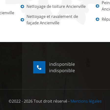
Pein
Nettoyage de toiture Ancienville
Anci
ienville
Nettoyage et ravalement de
Répa
façade Ancienville
indisponible
indisponible
©2022 - 2026 Tout droit réservé -
Mentions légales