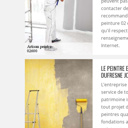
peuvent pas 
contacter de
recommander
peinture 02 
qu'il respec
renseignemen
Internet.
LE PEINTRE 
DUFRESNE J
L’entreprise
service de t
patrimoine im
tout projet 
peintres qua
fondations a