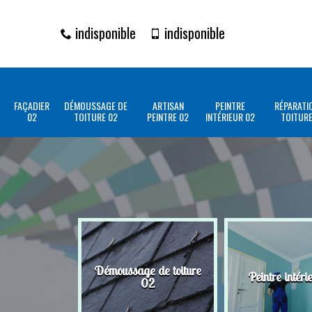
indisponible
indisponible
FAÇADIER
DÉMOUSSAGE DE
ARTISAN
PEINTRE
RÉPARATI
02
TOITURE 02
PEINTRE 02
INTÉRIEUR 02
TOITURE
Démoussage de toiture
Peintre intéri
02