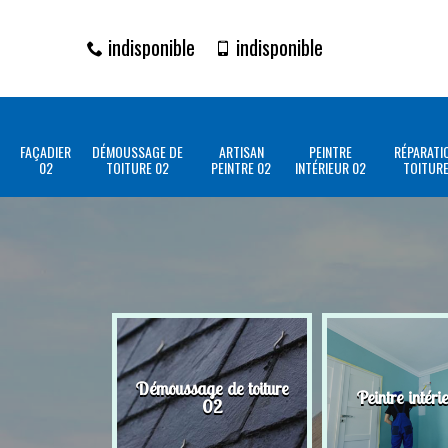
indisponible
indisponible
FAÇADIER
DÉMOUSSAGE DE
ARTISAN
PEINTRE
RÉPARATI
02
TOITURE 02
PEINTRE 02
INTÉRIEUR 02
TOITURE
Démoussage de toiture
Peintre intéri
02