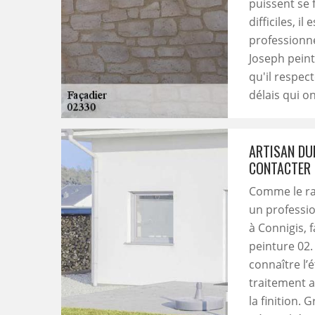
puissent se 
difficiles, i
professionne
Joseph peint
qu'il respec
délais qui o
ARTISAN DUF
CONTACTER 
Comme le rav
un professio
à Connigis, 
peinture 02.
connaître l’é
traitement a
la finition.