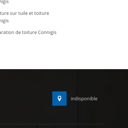
igis
ture sur tuile et toiture
igis
ration de toiture Connigis
indisponible