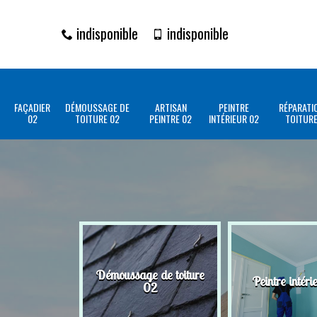
indisponible
indisponible
FAÇADIER
DÉMOUSSAGE DE
ARTISAN
PEINTRE
RÉPARATI
02
TOITURE 02
PEINTRE 02
INTÉRIEUR 02
TOITURE
Démoussage de toiture
Peintre intéri
02