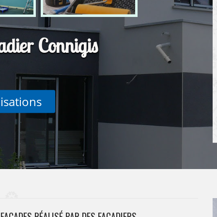
adier Connigis
lisations
 FAÇADES RÉALISÉ PAR DES FAÇADIERS