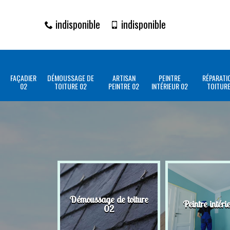
indisponible
indisponible
FAÇADIER
DÉMOUSSAGE DE
ARTISAN
PEINTRE
RÉPARATI
02
TOITURE 02
PEINTRE 02
INTÉRIEUR 02
TOITURE
Démoussage de toiture
Peintre intéri
02