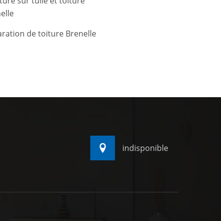
ture sur tuile et toiture
elle
ration de toiture Brenelle
indisponible