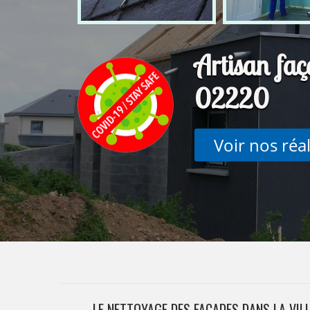
Artisan faç
02220
Voir nos réa
LE NETTOYAGE DES FAÇADES DANS LA VILL