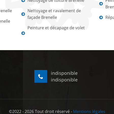
Nettoyage de toiture Brenelle
Pein
Bren
enelle
Nettoyage et ravalement de
façade Brenelle
Répa
enelle
Peinture et décapage de volet
indisponible
indisponible
©2022 - 2026 Tout droit réservé -
Mentions légales