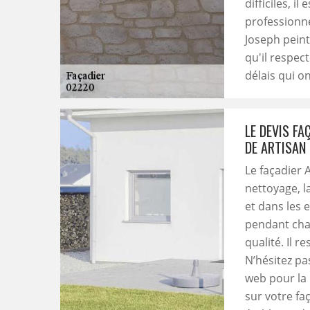
difficiles, i
professionne
Joseph peint
qu'il respec
délais qui o
LE DEVIS FA
DE ARTISAN
Le façadier 
nettoyage, l
et dans les e
pendant chaq
qualité. Il 
N’hésitez pa
web pour la r
sur votre fa