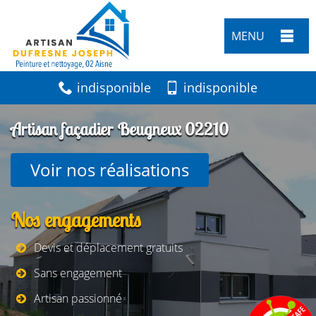
MENU
indisponible
indisponible
Artisan façadier Beugneux 02210
Voir nos réalisations
Nos engagements
Devis et déplacement gratuits
Sans engagement
Artisan passionné