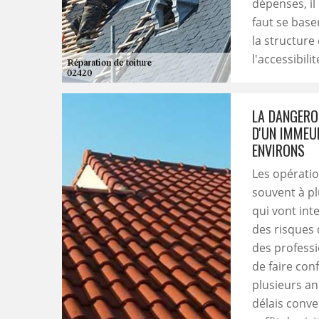
dépenses, il 
faut se baser
la structure 
l'accessibili
LA DANGERO
D'UN IMMEU
ENVIRONS
Les opératio
souvent à pl
qui vont int
des risques 
des professi
de faire con
plusieurs an
délais conve