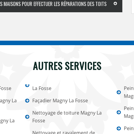
ES MAISONS POUR EFFECTUER LES RÉPARATIONS DES TOITS
AUTRES SERVICES
Fosse
La Fosse
Pein
Magn
agny La
Façadier Magny La Fosse
Pein
Nettoyage de toiture Magny La
Magn
agny La
Fosse
Pein
Nettoyage et ravalement de