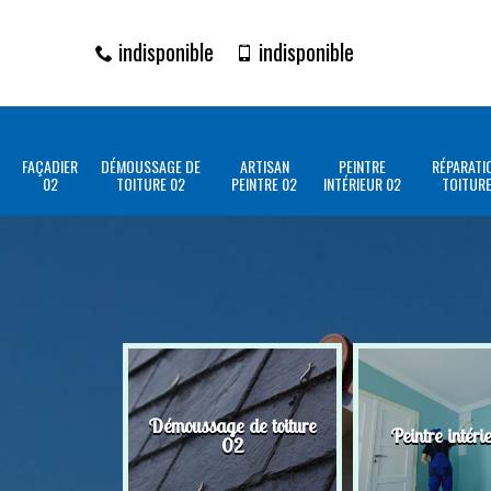
indisponible
indisponible
FAÇADIER
DÉMOUSSAGE DE
ARTISAN
PEINTRE
RÉPARATI
02
TOITURE 02
PEINTRE 02
INTÉRIEUR 02
TOITURE
Démoussage de toiture
Peintre intéri
02