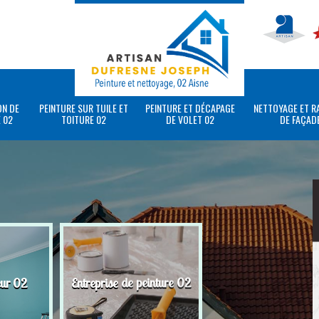
ON DE
PEINTURE SUR TUILE ET
PEINTURE ET DÉCAPAGE
NETTOYAGE ET R
 02
TOITURE 02
DE VOLET 02
DE FAÇAD
eur 02
Entreprise de peinture 02