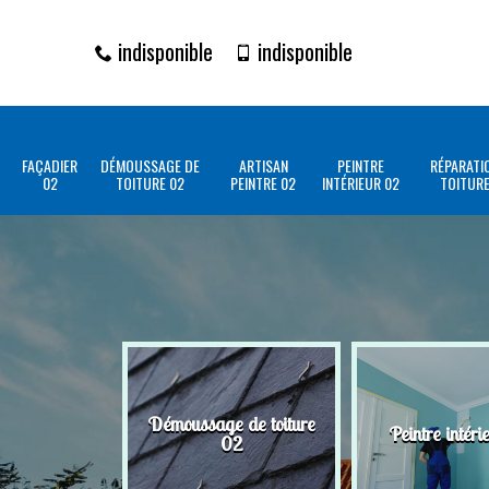
indisponible
indisponible
FAÇADIER
DÉMOUSSAGE DE
ARTISAN
PEINTRE
RÉPARATI
02
TOITURE 02
PEINTRE 02
INTÉRIEUR 02
TOITURE
Démoussage de toiture
Peintre intéri
02