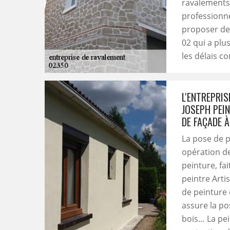
ravalements.
professionne
proposer de 
02 qui a plu
les délais c
L'ENTREPRIS
JOSEPH PEIN
DE FAÇADE À
La pose de p
opération de
peinture, fa
peintre Arti
de peinture
assure la po
bois… La pei