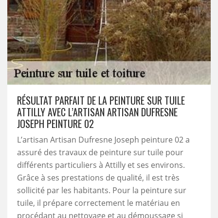
RÉSULTAT PARFAIT DE LA PEINTURE SUR TUILE
ATTILLY AVEC L’ARTISAN ARTISAN DUFRESNE
JOSEPH PEINTURE 02
L’artisan Artisan Dufresne Joseph peinture 02 a
assuré des travaux de peinture sur tuile pour
différents particuliers à Attilly et ses environs.
Grâce à ses prestations de qualité, il est très
sollicité par les habitants. Pour la peinture sur
tuile, il prépare correctement le matériau en
procédant au nettoyage et au démoussage si