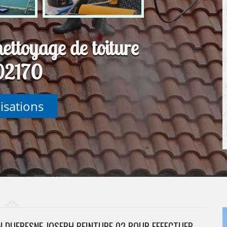
nettoyage de toiture
 02170
lisations
AN DUFRESNE JOSEPH PEINTURE 02 POUR EFFECTUER