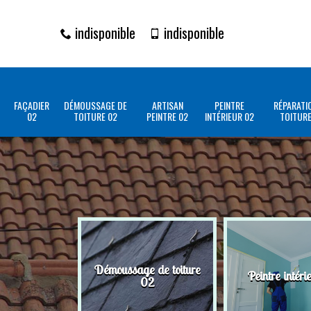
indisponible
indisponible
FAÇADIER
DÉMOUSSAGE DE
ARTISAN
PEINTRE
RÉPARATI
02
TOITURE 02
PEINTRE 02
INTÉRIEUR 02
TOITURE
Démoussage de toiture
Peintre intéri
02