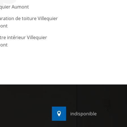
equier Aumont
ration de toiture Villequier
ont
tre intérieur Villequier
ont
indisponible