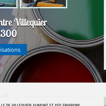
ntre Villequier
2300
lisations
LLE DE VILLEQUIER AUMONT ET SES ENVIRONS.