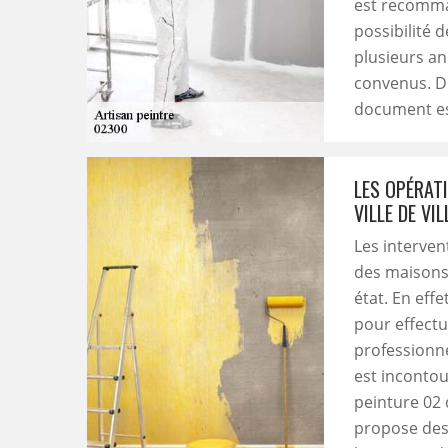
est recomman
possibilité 
plusieurs an
convenus. De 
document es
LES OPÉRAT
VILLE DE VI
Les interven
des maisons 
état. En effe
pour effectu
professionne
est incontou
peinture 02 
propose des 