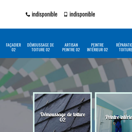
indisponible
indisponible
FAÇADIER
DÉMOUSSAGE DE
ARTISAN
PEINTRE
RÉPARATI
02
TOITURE 02
PEINTRE 02
INTÉRIEUR 02
TOITURE
Démoussage de toiture
Peintre intéri
02