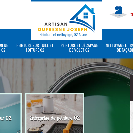
ON DE
PEINTURE SUR TUILE ET
PEINTURE ET DÉCAPAGE
NETTOYAGE ET R
 02
TOITURE 02
DE VOLET 02
DE FAÇAD
eur 02
Entreprise de peinture 02