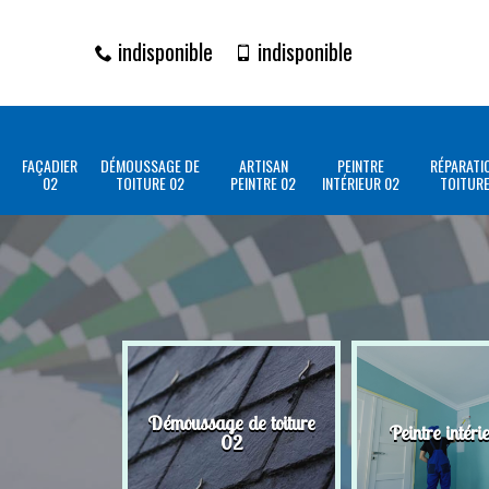
indisponible
indisponible
FAÇADIER
DÉMOUSSAGE DE
ARTISAN
PEINTRE
RÉPARATI
02
TOITURE 02
PEINTRE 02
INTÉRIEUR 02
TOITURE
Démoussage de toiture
Peintre intéri
02