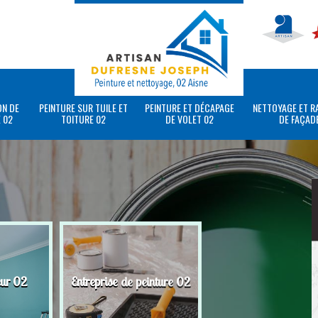
ON DE
PEINTURE SUR TUILE ET
PEINTURE ET DÉCAPAGE
NETTOYAGE ET R
 02
TOITURE 02
DE VOLET 02
DE FAÇAD
eur 02
Entreprise de peinture 02