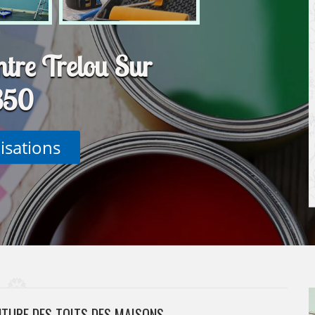
ntre Trelou Sur
850
lisations
NTURE DES TOITS DES MAISONS