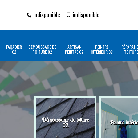
indisponible
indisponible
FAÇADIER
DÉMOUSSAGE DE
ARTISAN
PEINTRE
RÉPARATI
02
TOITURE 02
PEINTRE 02
INTÉRIEUR 02
TOITURE
Démoussage de toiture
Peintre intéri
02