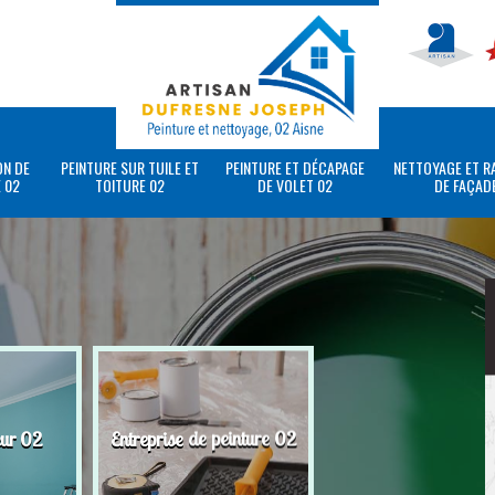
ON DE
PEINTURE SUR TUILE ET
PEINTURE ET DÉCAPAGE
NETTOYAGE ET R
 02
TOITURE 02
DE VOLET 02
DE FAÇAD
eur 02
Entreprise de peinture 02