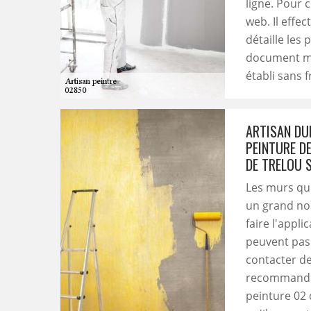
ligne. Pour c
web. Il effec
détaille les 
document men
établi sans 
ARTISAN DUF
PEINTURE D
DE TRELOU 
Les murs qui
un grand nom
faire l'appl
peuvent pas 
contacter de
recommander
peinture 02 