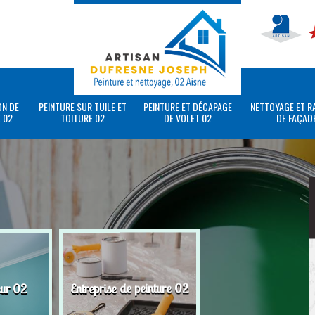
ON DE
PEINTURE SUR TUILE ET
PEINTURE ET DÉCAPAGE
NETTOYAGE ET R
 02
TOITURE 02
DE VOLET 02
DE FAÇAD
eur 02
Entreprise de peinture 02