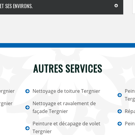
ET SES ENVIRONS.
AUTRES SERVICES
rgnier
Nettoyage de toiture Tergnier
Pein
Terg
rgnier
Nettoyage et ravalement de
façade Tergnier
Répa
Peinture et décapage de volet
Pein
Tergnier