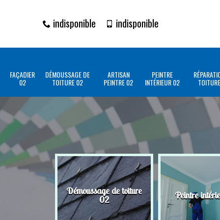
indisponible
indisponible
FAÇADIER
DÉMOUSSAGE DE
ARTISAN
PEINTRE
RÉPARATI
02
TOITURE 02
PEINTRE 02
INTÉRIEUR 02
TOITURE
Démoussage de toiture
Peintre intéri
02