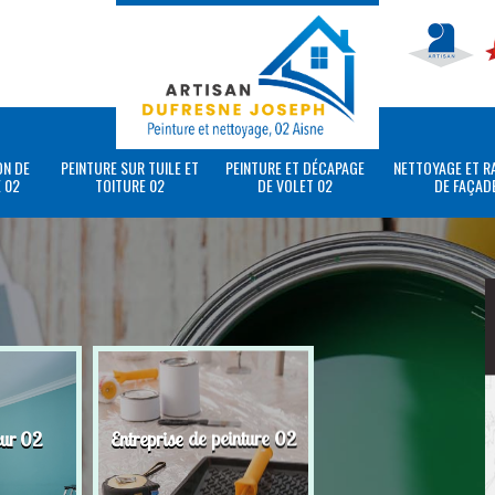
ON DE
PEINTURE SUR TUILE ET
PEINTURE ET DÉCAPAGE
NETTOYAGE ET R
 02
TOITURE 02
DE VOLET 02
DE FAÇAD
eur 02
Entreprise de peinture 02