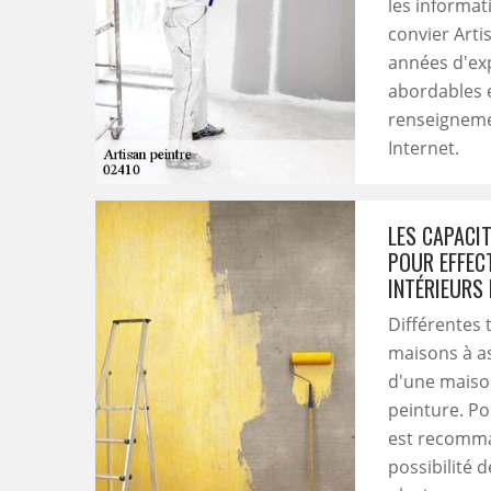
les informati
convier Arti
années d'exp
abordables 
renseignemen
Internet.
LES CAPACI
POUR EFFEC
INTÉRIEURS
Différentes 
maisons à as
d'une maison.
peinture. Pou
est recomman
possibilité 