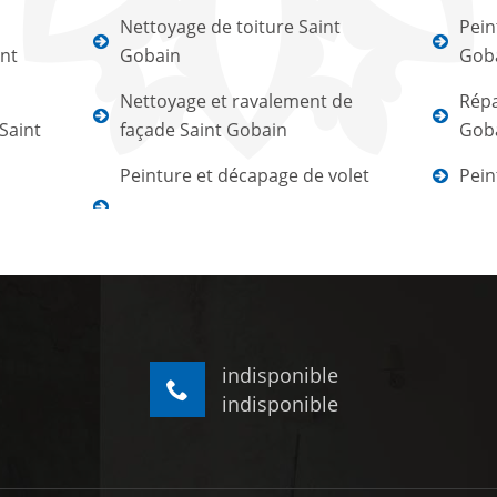
Nettoyage de toiture Saint
Pein
int
Gobain
Gob
Nettoyage et ravalement de
Répa
Saint
façade Saint Gobain
Gob
Peinture et décapage de volet
Pein
indisponible
indisponible