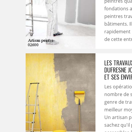
peintres qua
fondations a
peintres tra
bâtiments. I
rapidement l
de cette ent
LES TRAVAU
DUFRESNE J
ET SES ENV
Les opérati
nombre de st
genre de tra
meilleur moy
Un artisan p
sachez qu'il