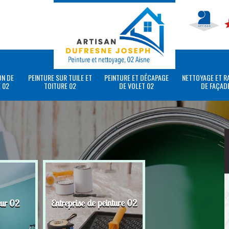
ON DE
PEINTURE SUR TUILE ET
PEINTURE ET DÉCAPAGE
NETTOYAGE ET R
 02
TOITURE 02
DE VOLET 02
DE FAÇAD
eur 02
Entreprise de peinture 02