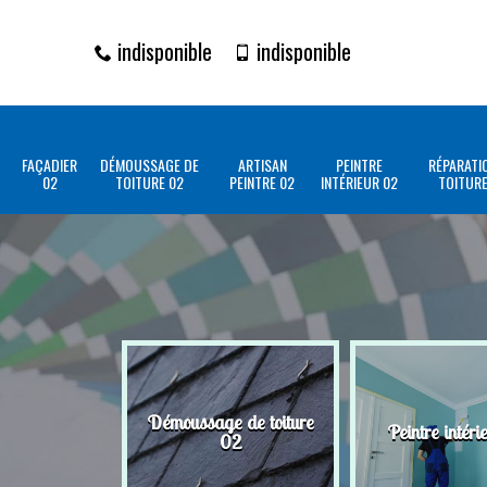
indisponible
indisponible
FAÇADIER
DÉMOUSSAGE DE
ARTISAN
PEINTRE
RÉPARATI
02
TOITURE 02
PEINTRE 02
INTÉRIEUR 02
TOITURE
Démoussage de toiture
Peintre intéri
02