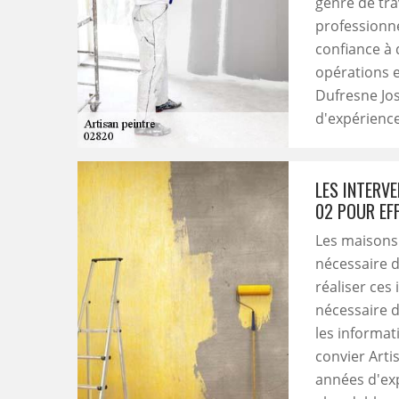
genre de tra
professionnel
confiance à 
opérations e
Dufresne Jos
d'expérience
LES INTERV
02 POUR EF
Les maisons 
nécessaire d
réaliser ces 
nécessaire d
les informati
convier Arti
années d'exp