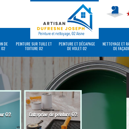
ON DE
PEINTURE SUR TUILE ET
PEINTURE ET DÉCAPAGE
NETTOYAGE ET R
 02
TOITURE 02
DE VOLET 02
DE FAÇAD
eur 02
Entreprise de peinture 02