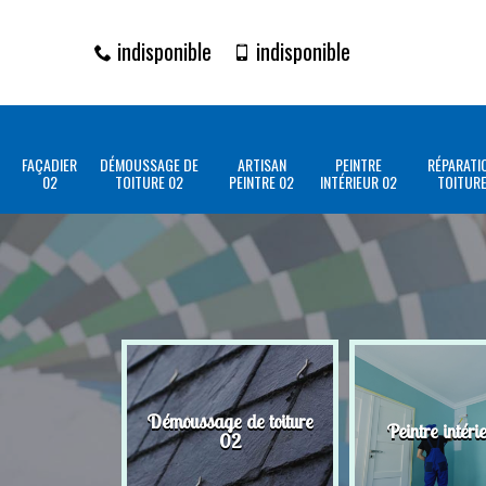
indisponible
indisponible
FAÇADIER
DÉMOUSSAGE DE
ARTISAN
PEINTRE
RÉPARATI
02
TOITURE 02
PEINTRE 02
INTÉRIEUR 02
TOITURE
Démoussage de toiture
Peintre intéri
02