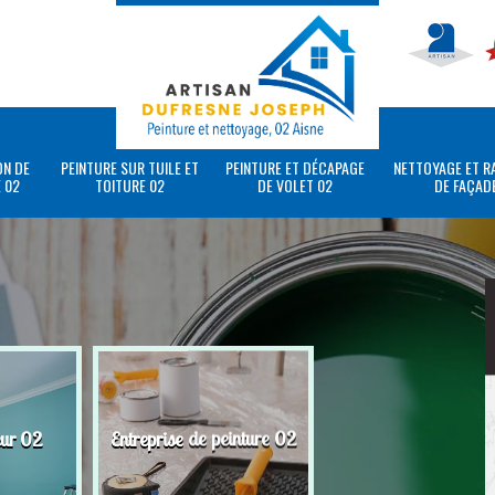
ON DE
PEINTURE SUR TUILE ET
PEINTURE ET DÉCAPAGE
NETTOYAGE ET R
 02
TOITURE 02
DE VOLET 02
DE FAÇAD
eur 02
Entreprise de peinture 02