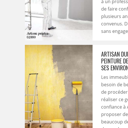
à un profess
de faire con
plusieurs an
convenus. De
sans engag
ARTISAN DUF
PEINTURE DE
SES ENVIRO
Les immeuble
besoin de be
de procéder 
réaliser ce 
confiance à 
proposer des
beaucoup de 