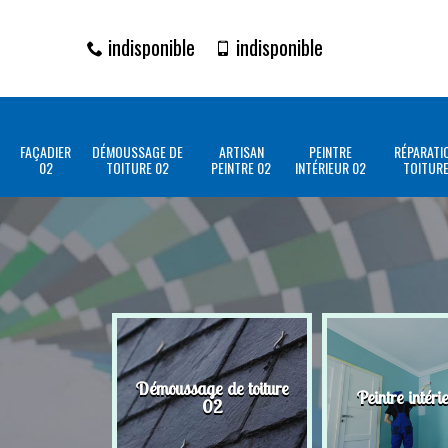
indisponible
indisponible
FAÇADIER
DÉMOUSSAGE DE
ARTISAN
PEINTRE
RÉPARATI
02
TOITURE 02
PEINTRE 02
INTÉRIEUR 02
TOITURE
Démoussage de toiture
Peintre intéri
02