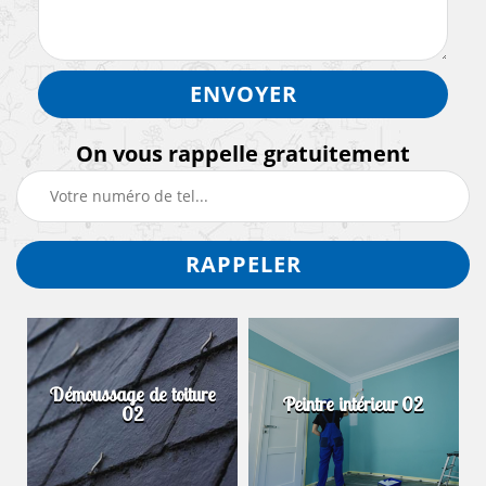
On vous rappelle gratuitement
Démoussage de toiture
2
Peintre intérieur 02
02