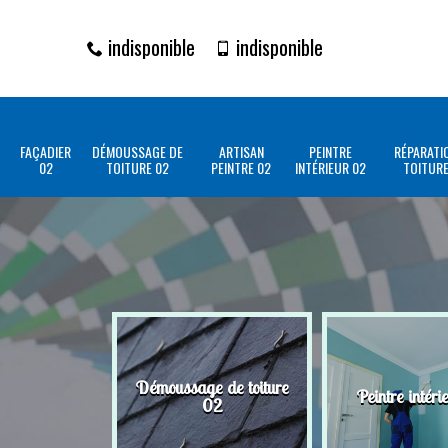
indisponible
indisponible
FAÇADIER
DÉMOUSSAGE DE
ARTISAN
PEINTRE
RÉPARATI
02
TOITURE 02
PEINTRE 02
INTÉRIEUR 02
TOITURE
Démoussage de toiture
Peintre intéri
02