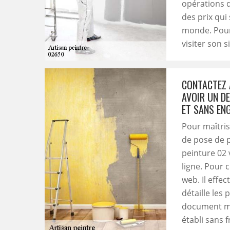
opérations d
des prix qui
monde. Pour 
visiter son s
CONTACTEZ 
AVOIR UN D
ET SANS EN
Pour maîtris
de pose de p
peinture 02
ligne. Pour c
web. Il effec
détaille les 
document men
établi sans 