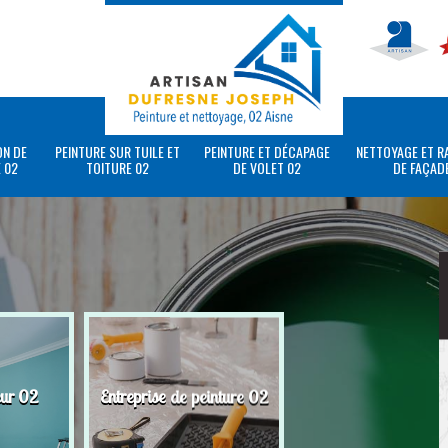
ON DE
PEINTURE SUR TUILE ET
PEINTURE ET DÉCAPAGE
NETTOYAGE ET R
 02
TOITURE 02
DE VOLET 02
DE FAÇAD
eur 02
Entreprise de peinture 02