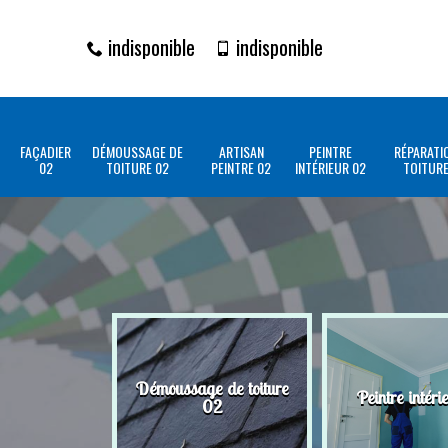
indisponible
indisponible
FAÇADIER
DÉMOUSSAGE DE
ARTISAN
PEINTRE
RÉPARATI
02
TOITURE 02
PEINTRE 02
INTÉRIEUR 02
TOITURE
Démoussage de toiture
Peintre intéri
02