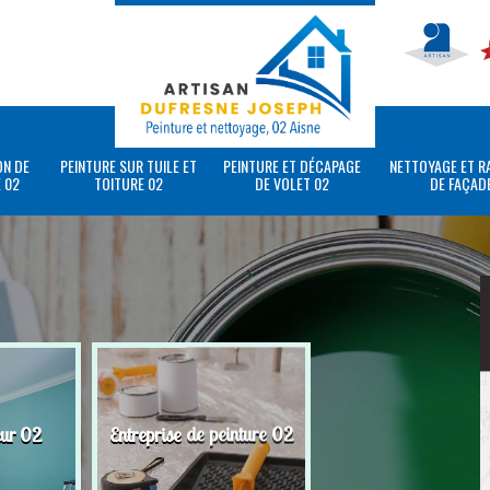
ON DE
PEINTURE SUR TUILE ET
PEINTURE ET DÉCAPAGE
NETTOYAGE ET R
 02
TOITURE 02
DE VOLET 02
DE FAÇAD
eur 02
Entreprise de peinture 02