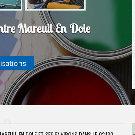
ntre Mareuil En Dole
lisations
MAREUIL EN DOLE ET SES ENVIRONS DANS LE 02130