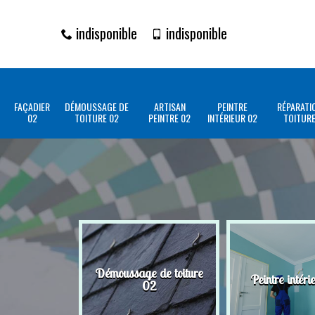
indisponible
indisponible
FAÇADIER
DÉMOUSSAGE DE
ARTISAN
PEINTRE
RÉPARATI
02
TOITURE 02
PEINTRE 02
INTÉRIEUR 02
TOITURE
Démoussage de toiture
Peintre intéri
02