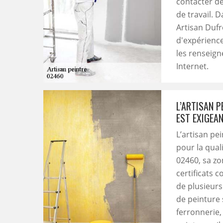
contacter de
de travail. 
Artisan Dufr
d'expérience
les renseign
Internet.
L’ARTISAN P
EST EXIGEAN
L’artisan pe
pour la qual
02460, sa zo
certificats 
de plusieurs
de peinture s
ferronnerie,