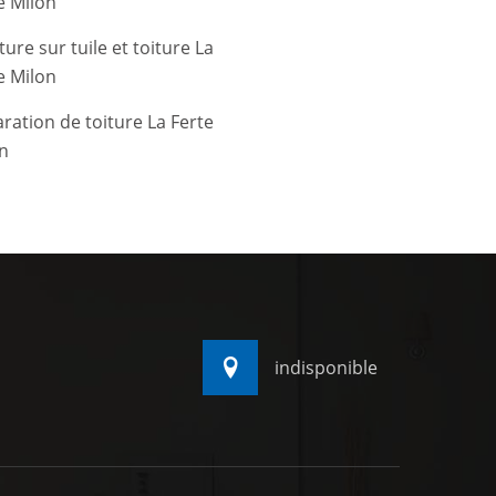
e Milon
ture sur tuile et toiture La
e Milon
ration de toiture La Ferte
n
indisponible