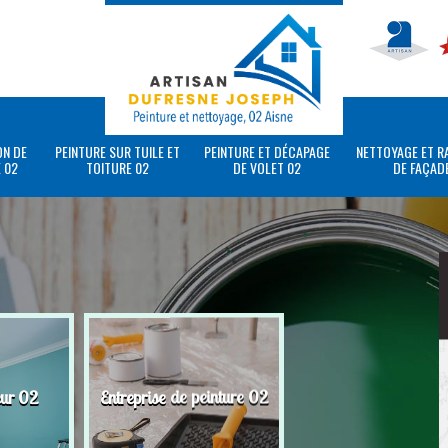
ON DE
PEINTURE SUR TUILE ET
PEINTURE ET DÉCAPAGE
NETTOYAGE ET R
 02
TOITURE 02
DE VOLET 02
DE FAÇAD
eur 02
Entreprise de peinture 02