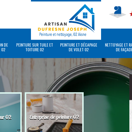
ON DE
PEINTURE SUR TUILE ET
PEINTURE ET DÉCAPAGE
NETTOYAGE ET R
 02
TOITURE 02
DE VOLET 02
DE FAÇAD
eur 02
Entreprise de peinture 02