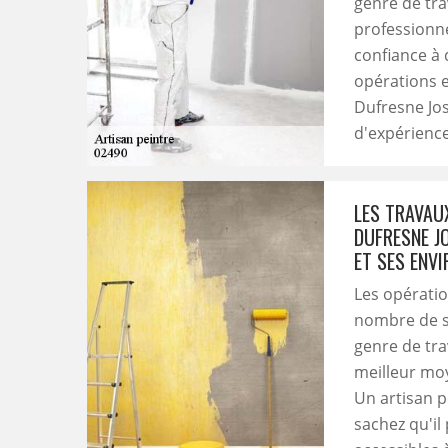
genre de tra
professionnel
confiance à 
opérations e
Dufresne Jos
d'expérience
LES TRAVAU
DUFRESNE J
ET SES ENV
Les opérati
nombre de st
genre de tra
meilleur moy
Un artisan p
sachez qu'il