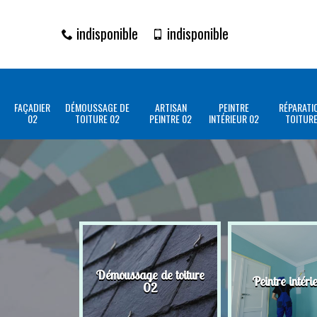
indisponible
indisponible
FAÇADIER
DÉMOUSSAGE DE
ARTISAN
PEINTRE
RÉPARATI
02
TOITURE 02
PEINTRE 02
INTÉRIEUR 02
TOITURE
Démoussage de toiture
Peintre intéri
02