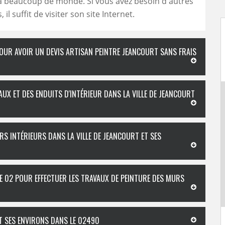
à beaucoup de monde. Si vous avez besoin d'autres
 il suffit de visiter son site Internet.
OUR AVOIR UN DEVIS ARTISAN PEINTRE JEANCOURT SANS FRAIS
UX ET DES ENDUITS D'INTÉRIEUR DANS LA VILLE DE JEANCOURT
RS INTÉRIEURS DANS LA VILLE DE JEANCOURT ET SES
E 02 POUR EFFECTUER LES TRAVAUX DE PEINTURE DES MURS
ET SES ENVIRONS DANS LE 02490