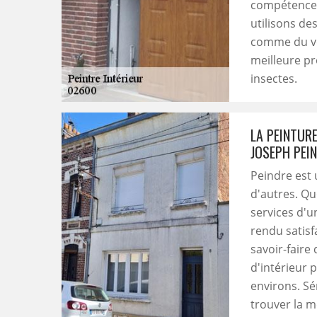
compétences
utilisons de
comme du ve
meilleure pr
insectes.
LA PEINTUR
JOSEPH PEI
Peindre est 
d'autres. Quoi
services d'u
rendu satisf
savoir-faire
d'intérieur 
environs. Sé
trouver la m