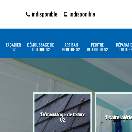
indisponible
indisponible
FAÇADIER
DÉMOUSSAGE DE
ARTISAN
PEINTRE
RÉPARATI
02
TOITURE 02
PEINTRE 02
INTÉRIEUR 02
TOITURE
Démoussage de toiture
Peintre intéri
02