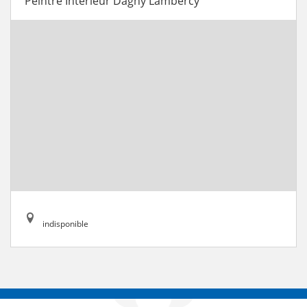
Peintre Intérieur Dagny Lambercy
indisponible