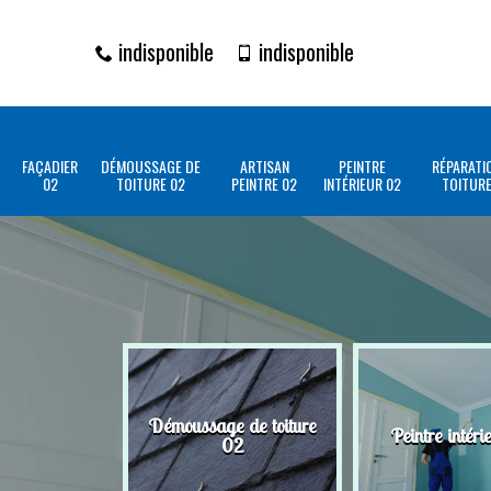
indisponible
indisponible
FAÇADIER
DÉMOUSSAGE DE
ARTISAN
PEINTRE
RÉPARATI
02
TOITURE 02
PEINTRE 02
INTÉRIEUR 02
TOITURE
Démoussage de toiture
Peintre intéri
02