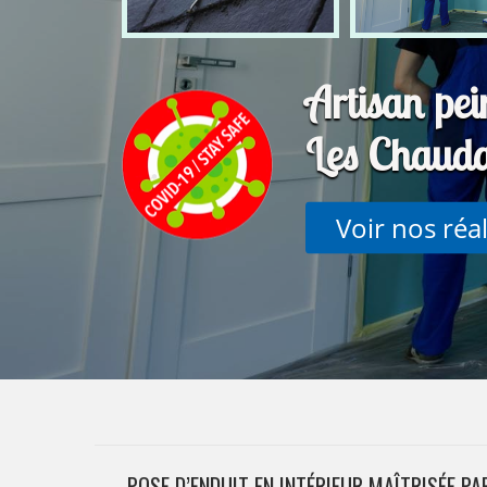
Artisan pei
Les Chaud
Voir nos réa
POSE D’ENDUIT EN INTÉRIEUR MAÎTRISÉE PA