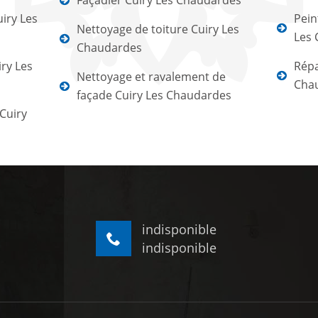
Façadier Cuiry Les Chaudardes
iry Les
Pein
Nettoyage de toiture Cuiry Les
Les
Chaudardes
iry Les
Répa
Nettoyage et ravalement de
Cha
façade Cuiry Les Chaudardes
Cuiry
indisponible
indisponible