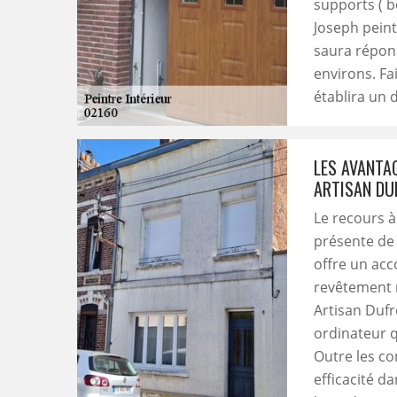
supports ( b
Joseph peint
saura répond
environs. Fa
établira un 
LES AVANTAG
ARTISAN DU
Le recours à
présente de 
offre un ac
revêtement m
Artisan Dufr
ordinateur qu
Outre les con
efficacité da