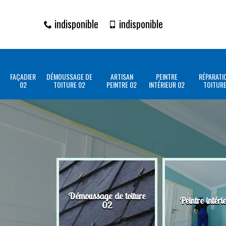
indisponible
indisponible
FAÇADIER
DÉMOUSSAGE DE
ARTISAN
PEINTRE
RÉPARATI
02
TOITURE 02
PEINTRE 02
INTÉRIEUR 02
TOITURE
Démoussage de toiture
Peintre intéri
02