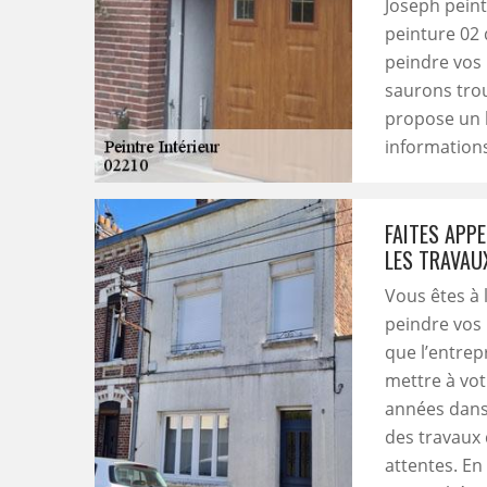
Joseph peint
peinture 02
peindre vos 
saurons trou
propose un l
informations
FAITES APP
LES TRAVAUX
Vous êtes à 
peindre vos 
que l’entrep
mettre à vot
années dans 
des travaux 
attentes. En