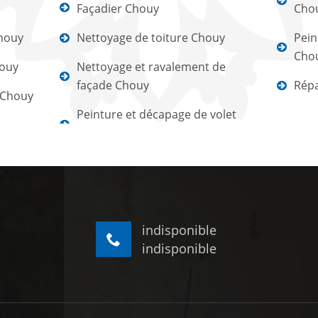
Façadier Chouy
Cho
houy
Nettoyage de toiture Chouy
Pein
Cho
houy
Nettoyage et ravalement de
façade Chouy
Répa
 Chouy
Peinture et décapage de volet
indisponible
indisponible