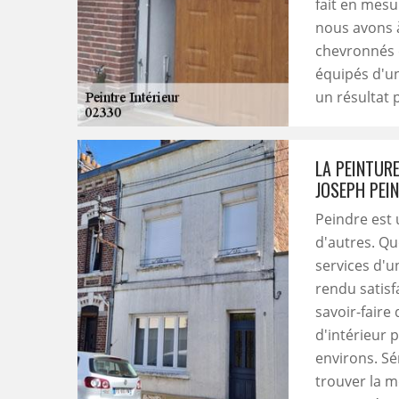
fait en mesu
nous avons à
chevronnés e
équipés d'un
un résultat p
LA PEINTUR
JOSEPH PEIN
Peindre est 
d'autres. Quoi
services d'u
rendu satisf
savoir-faire
d'intérieur 
environs. Sé
trouver la m