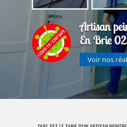
Artisan pei
En Brie 0
Voir nos réa
QUEL EST LE TARIF D'UN ARTISAN PEINTRE