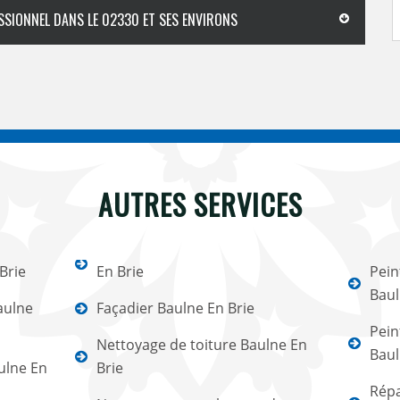
ESSIONNEL DANS LE 02330 ET SES ENVIRONS
AUTRES SERVICES
Brie
En Brie
Pein
Baul
aulne
Façadier Baulne En Brie
Pein
Nettoyage de toiture Baulne En
Baul
ulne En
Brie
Répa