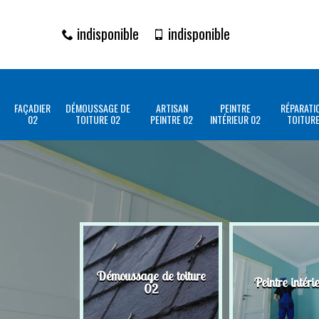
indisponible
indisponible
FAÇADIER
DÉMOUSSAGE DE
ARTISAN
PEINTRE
RÉPARATI
02
TOITURE 02
PEINTRE 02
INTÉRIEUR 02
TOITURE
Démoussage de toiture
Peintre intéri
02