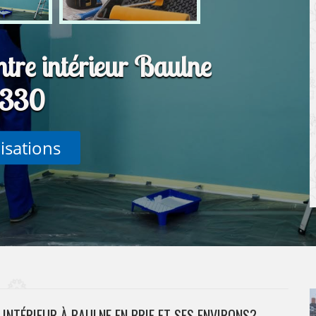
ntre intérieur Baulne
2330
lisations
 INTÉRIEUR À BAULNE EN BRIE ET SES ENVIRONS?