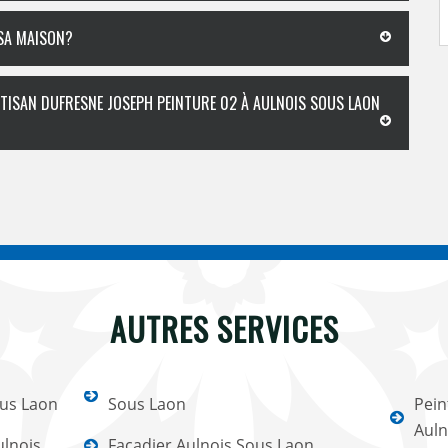
 SA MAISON?
ARTISAN DUFRESNE JOSEPH PEINTURE 02 À AULNOIS SOUS LAON
AUTRES SERVICES
ous Laon
Sous Laon
Pein
Auln
lnois
Façadier Aulnois Sous Laon