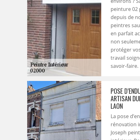
environs ? S
peinture 02 
depuis de n
peintres sau
en parfait a
non seulemen
protéger vos
travail soig
savoir-faire.
POSE D’ENDU
ARTISAN DU
LAON
La pose d’en
rénovation i
Joseph peint