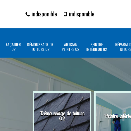
indisponible
indisponible
FAÇADIER
DÉMOUSSAGE DE
ARTISAN
PEINTRE
RÉPARATI
02
TOITURE 02
PEINTRE 02
INTÉRIEUR 02
TOITURE
Démoussage de toiture
Peintre intéri
02