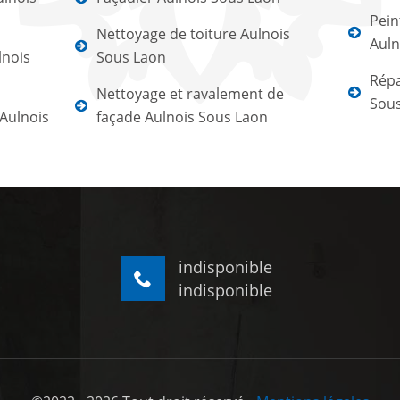
Pein
Nettoyage de toiture Aulnois
Auln
lnois
Sous Laon
Répa
Nettoyage et ravalement de
Sou
Aulnois
façade Aulnois Sous Laon
indisponible
indisponible