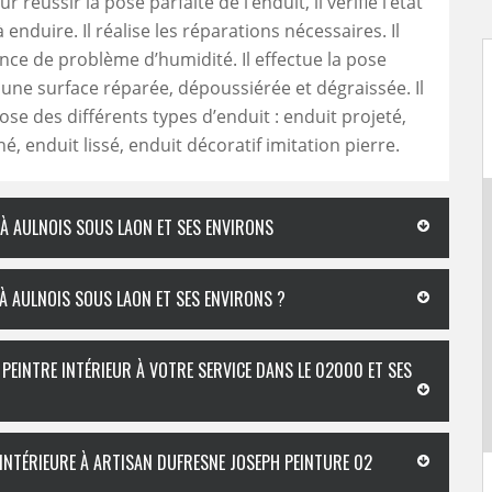
ur réussir la pose parfaite de l’enduit, il vérifie l’état
enduire. Il réalise les réparations nécessaires. Il
sence de problème d’humidité. Il effectue la pose
 une surface réparée, dépoussiérée et dégraissée. Il
ose des différents types d’enduit : enduit projeté,
é, enduit lissé, enduit décoratif imitation pierre.
À AULNOIS SOUS LAON ET SES ENVIRONS
À AULNOIS SOUS LAON ET SES ENVIRONS ?
PEINTRE INTÉRIEUR À VOTRE SERVICE DANS LE 02000 ET SES
 INTÉRIEURE À ARTISAN DUFRESNE JOSEPH PEINTURE 02