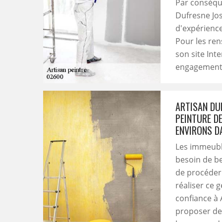
Par conséque
Dufresne Jos
d'expérience.
Pour les ren
son site Int
engagement
ARTISAN DUF
PEINTURE D
ENVIRONS D
Les immeuble
besoin de be
de procéder 
réaliser ce 
confiance à 
proposer des