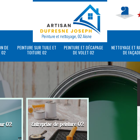
ON DE
PEINTURE SUR TUILE ET
PEINTURE ET DÉCAPAGE
NETTOYAGE ET R
 02
TOITURE 02
DE VOLET 02
DE FAÇAD
eur 02
Entreprise de peinture 02