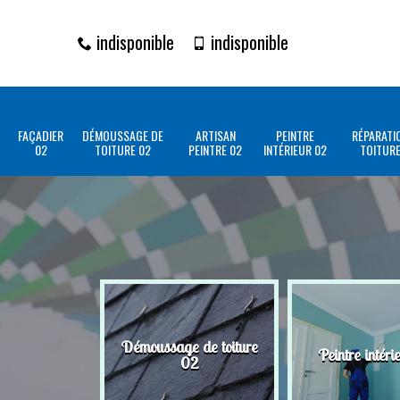
indisponible
indisponible
FAÇADIER
DÉMOUSSAGE DE
ARTISAN
PEINTRE
RÉPARATI
02
TOITURE 02
PEINTRE 02
INTÉRIEUR 02
TOITURE
Démoussage de toiture
Peintre intéri
02