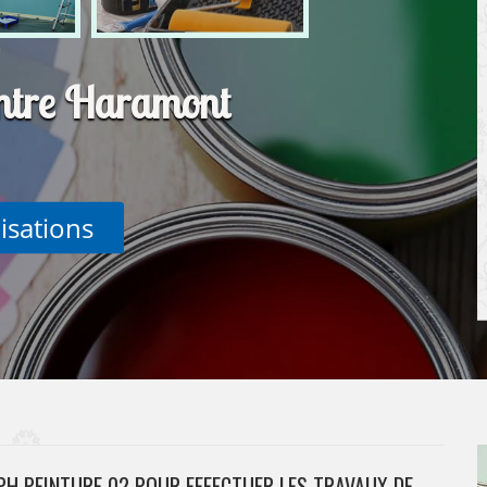
intre Haramont
lisations
PH PEINTURE 02 POUR EFFECTUER LES TRAVAUX DE