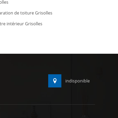
olles
ration de toiture Grisolles
tre intérieur Grisolles
indisponible