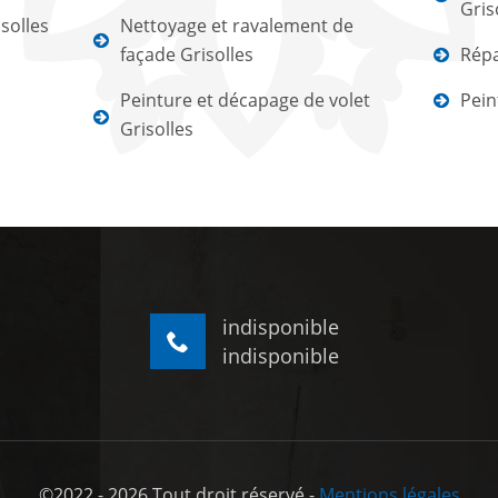
Gris
solles
Nettoyage et ravalement de
façade Grisolles
Répa
Peinture et décapage de volet
Pein
Grisolles
indisponible
indisponible
©2022 - 2026 Tout droit réservé -
Mentions légales