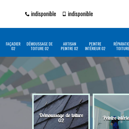
indisponible
indisponible
FAÇADIER
DÉMOUSSAGE DE
ARTISAN
PEINTRE
RÉPARATI
02
TOITURE 02
PEINTRE 02
INTÉRIEUR 02
TOITURE
Démoussage de toiture
Peintre intéri
02