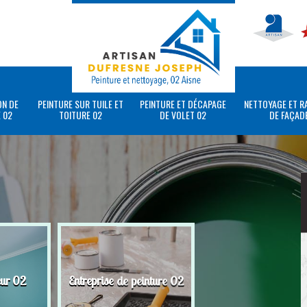
ON DE
PEINTURE SUR TUILE ET
PEINTURE ET DÉCAPAGE
NETTOYAGE ET R
 02
TOITURE 02
DE VOLET 02
DE FAÇAD
eur 02
Entreprise de peinture 02