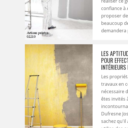
réaliser ce 
confiance à 
proposer des
beaucoup de 
demandera pa
LES APTITU
POUR EFFEC
INTÉRIEURS
Les proprié
travaux en ce
nécessaire d
êtes invités 
incontournab
Dufresne Jos
sachez qu'il 