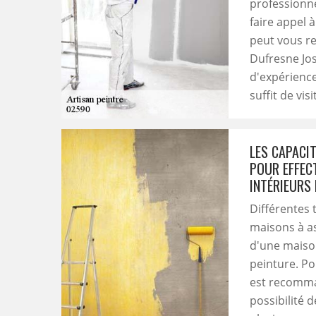
professionne
faire appel 
peut vous r
Dufresne Jos
d'expérience
suffit de vis
LES CAPACI
POUR EFFEC
INTÉRIEURS
Différentes 
maisons à as
d'une maison.
peinture. Pou
est recomman
possibilité 