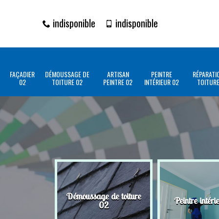
indisponible
indisponible
FAÇADIER
DÉMOUSSAGE DE
ARTISAN
PEINTRE
RÉPARATI
02
TOITURE 02
PEINTRE 02
INTÉRIEUR 02
TOITURE
Démoussage de toiture
Peintre intéri
02