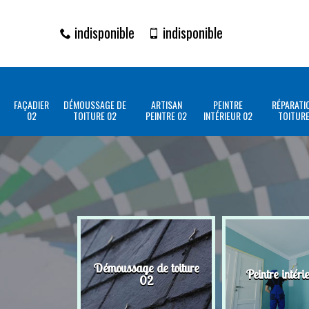
indisponible
indisponible
FAÇADIER
DÉMOUSSAGE DE
ARTISAN
PEINTRE
RÉPARATI
02
TOITURE 02
PEINTRE 02
INTÉRIEUR 02
TOITURE
Démoussage de toiture
Peintre intéri
02