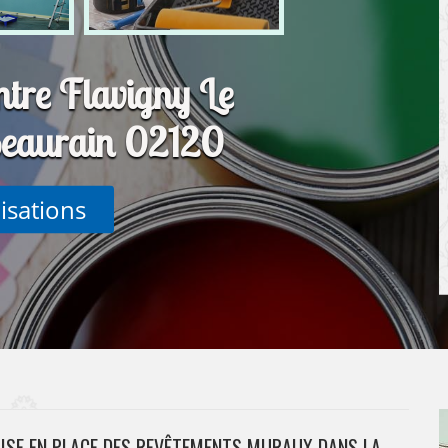
ntre Flavigny Le
Beaurain 02120
lisations
MISE EN PLACE DES REVÊTEMENTS MURAUX DANS LA