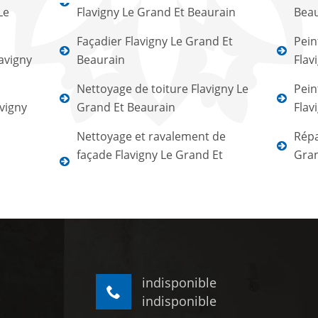
Le
Flavigny Le Grand Et Beaurain
Beau
Façadier Flavigny Le Grand Et
Pein
avigny
Beaurain
Flav
Nettoyage de toiture Flavigny Le
Pein
avigny
Grand Et Beaurain
Flav
Nettoyage et ravalement de
Répa
façade Flavigny Le Grand Et
Gran
indisponible
indisponible