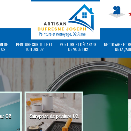
ON DE
PEINTURE SUR TUILE ET
PEINTURE ET DÉCAPAGE
NETTOYAGE ET R
 02
TOITURE 02
DE VOLET 02
DE FAÇAD
eur 02
Entreprise de peinture 02