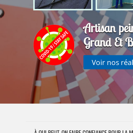
Artisan pei
Grand Et 
Voir nos réa
À QUI PEUT-ON FAIRE CONFIANCE POUR LA 