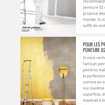
recommander
peinture 02 
propose des
monde. Si v
suffit de vis
POUR LES P
PEINTURE 0
Si vous rech
l’artisan pe
peintres maî
la perfectio
comme en ext
son barème e
superficie, 
matériel à m