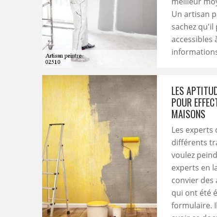
meilleur moy
Un artisan p
sachez qu'il
accessibles 
informations,
LES APTITU
POUR EFFEC
MAISONS
Les experts
différents t
voulez peind
experts en l
convier des 
qui ont été é
formulaire. 