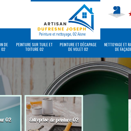
ON DE
PEINTURE SUR TUILE ET
PEINTURE ET DÉCAPAGE
NETTOYAGE ET R
 02
TOITURE 02
DE VOLET 02
DE FAÇAD
eur 02
Entreprise de peinture 02