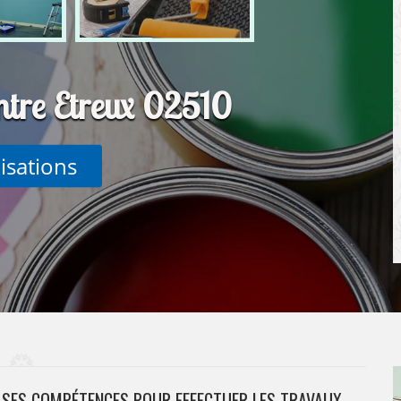
intre Etreux 02510
lisations
T SES COMPÉTENCES POUR EFFECTUER LES TRAVAUX