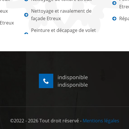
Etre
reux
Nettoyage et ravalement de
façade Etreux
Répa
 Etreux
Peinture et décapage de volet
indisponible
indisponible
©2022 - 2026 Tout droit réservé -
Mentions légales