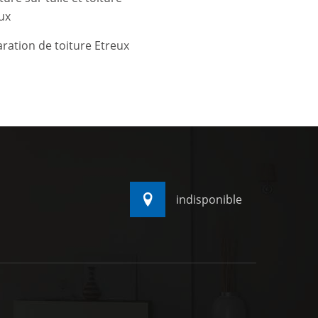
ux
ration de toiture Etreux
indisponible