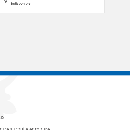
indisponible
ux
ture sur tuile et toiture