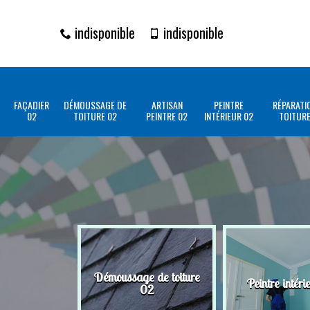
indisponible
indisponible
FAÇADIER
DÉMOUSSAGE DE
ARTISAN
PEINTRE
RÉPARATI
02
TOITURE 02
PEINTRE 02
INTÉRIEUR 02
TOITURE
Démoussage de toiture
Peintre intéri
02