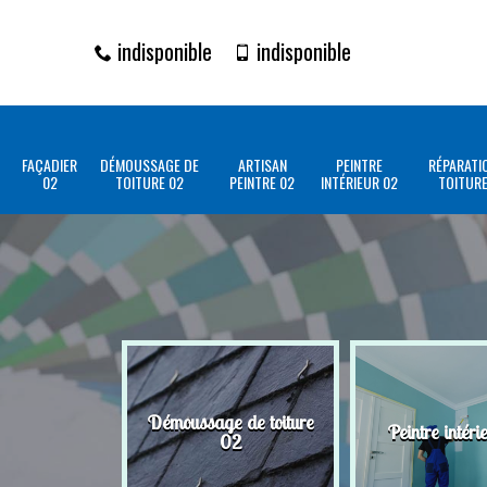
indisponible
indisponible
FAÇADIER
DÉMOUSSAGE DE
ARTISAN
PEINTRE
RÉPARATI
02
TOITURE 02
PEINTRE 02
INTÉRIEUR 02
TOITURE
Démoussage de toiture
Peintre intéri
02