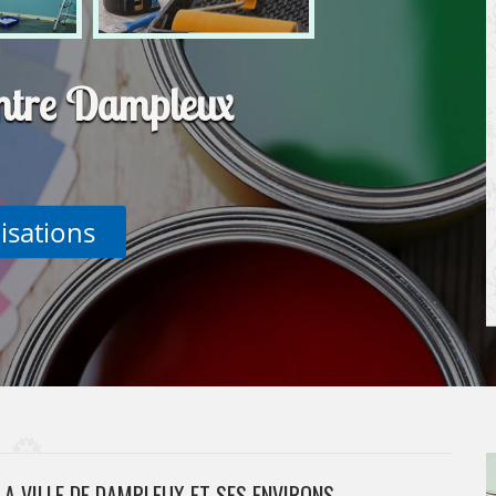
intre Dampleux
lisations
A VILLE DE DAMPLEUX ET SES ENVIRONS.