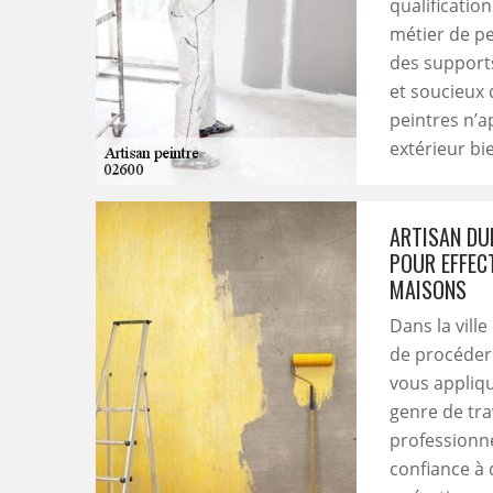
qualificatio
métier de pe
des supports
et soucieux 
peintres n’a
extérieur bi
ARTISAN DU
POUR EFFEC
MAISONS
Dans la vill
de procéder 
vous appliqu
genre de tra
professionnel
confiance à 