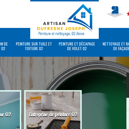
ON DE
PEINTURE SUR TUILE ET
PEINTURE ET DÉCAPAGE
NETTOYAGE ET R
 02
TOITURE 02
DE VOLET 02
DE FAÇAD
eur 02
Entreprise de peinture 02