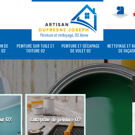
ON DE
PEINTURE SUR TUILE ET
PEINTURE ET DÉCAPAGE
NETTOYAGE ET R
 02
TOITURE 02
DE VOLET 02
DE FAÇAD
eur 02
Entreprise de peinture 02