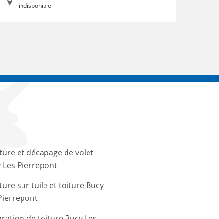
indisponible
ture et décapage de volet
 Les Pierrepont
ture sur tuile et toiture Bucy
Pierrepont
ration de toiture Bucy Les