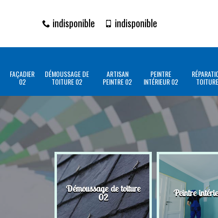
indisponible
indisponible
FAÇADIER
DÉMOUSSAGE DE
ARTISAN
PEINTRE
RÉPARATI
02
TOITURE 02
PEINTRE 02
INTÉRIEUR 02
TOITURE
Démoussage de toiture
Peintre intéri
02