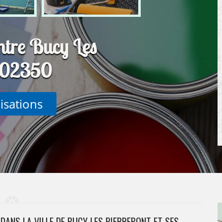
ntre Bucy Les
t 02350
lisations
DANS LA VILLE DE BUCY LES PIERREPONT ET SES