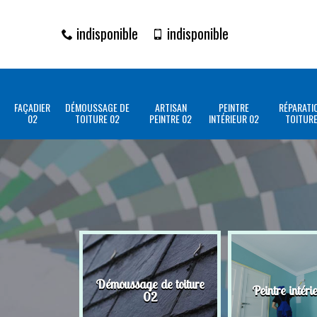
indisponible
indisponible
FAÇADIER
DÉMOUSSAGE DE
ARTISAN
PEINTRE
RÉPARATI
02
TOITURE 02
PEINTRE 02
INTÉRIEUR 02
TOITURE
Démoussage de toiture
Peintre intéri
02