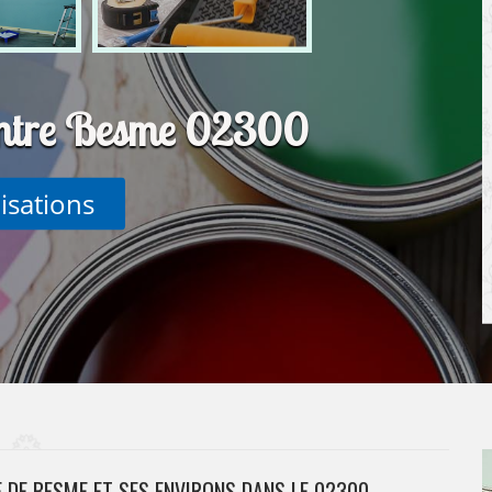
intre Besme 02300
lisations
E DE BESME ET SES ENVIRONS DANS LE 02300