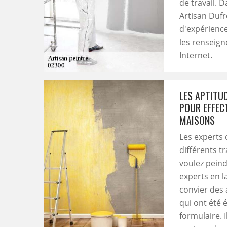
de travail. 
Artisan Dufr
d'expérience
les renseign
Internet.
LES APTITU
POUR EFFEC
MAISONS
Les experts
différents t
voulez peind
experts en l
convier des 
qui ont été é
formulaire. 