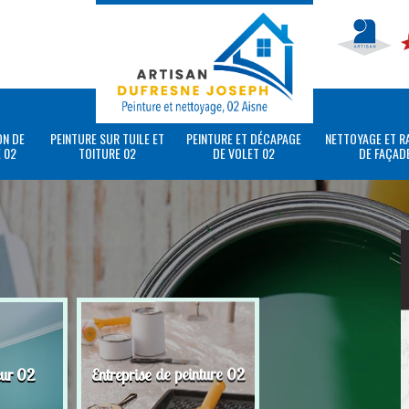
ON DE
PEINTURE SUR TUILE ET
PEINTURE ET DÉCAPAGE
NETTOYAGE ET R
 02
TOITURE 02
DE VOLET 02
DE FAÇAD
eur 02
Entreprise de peinture 02