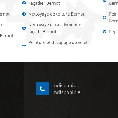
Façadier Bernot
Ber
ernot
Nettoyage de toiture Bernot
Pein
Ber
rnot
Nettoyage et ravalement de
façade Bernot
Répa
 Bernot
Peinture et décapage de volet
indisponible
indisponible