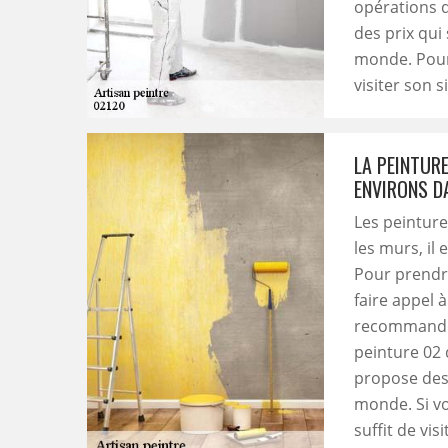
opérations d
des prix qui
monde. Pour 
visiter son s
LA PEINTURE
ENVIRONS D
Les peinture
les murs, il
Pour prendre
faire appel 
recommander
peinture 02 
propose des
monde. Si v
suffit de vis