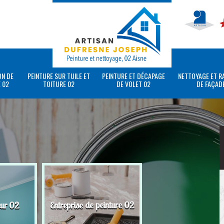
ON DE
PEINTURE SUR TUILE ET
PEINTURE ET DÉCAPAGE
NETTOYAGE ET R
 02
TOITURE 02
DE VOLET 02
DE FAÇAD
eur 02
Entreprise de peinture 02