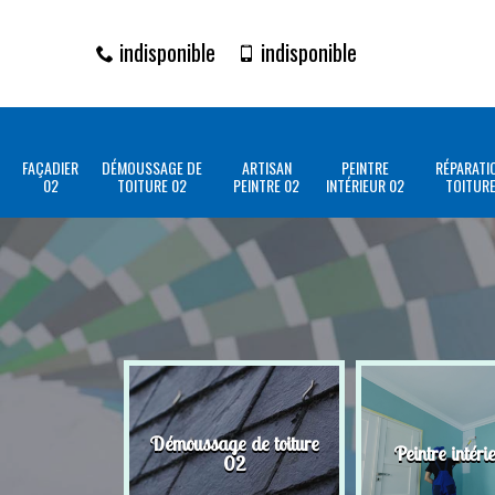
indisponible
indisponible
FAÇADIER
DÉMOUSSAGE DE
ARTISAN
PEINTRE
RÉPARATI
02
TOITURE 02
PEINTRE 02
INTÉRIEUR 02
TOITURE
Démoussage de toiture
Peintre intéri
02