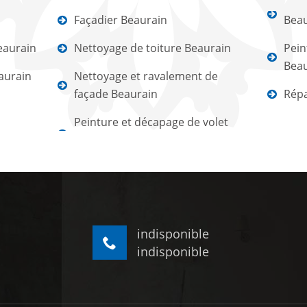
Façadier Beaurain
Beau
eaurain
Nettoyage de toiture Beaurain
Pein
Beau
aurain
Nettoyage et ravalement de
façade Beaurain
Répa
Peinture et décapage de volet
indisponible
indisponible