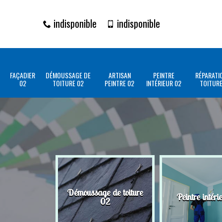
indisponible
indisponible
FAÇADIER
DÉMOUSSAGE DE
ARTISAN
PEINTRE
RÉPARATI
02
TOITURE 02
PEINTRE 02
INTÉRIEUR 02
TOITURE
Démoussage de toiture
Peintre intéri
02