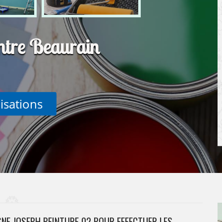
intre Beaurain
lisations
SNE JOSEPH PEINTURE 02 POUR EFFECTUER LES