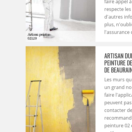
faire appel 
respecte les 
d'autres info
plus, n'oubl
l'assurance 
ARTISAN DUF
PEINTURE D
DE BEAURAI
Les murs qui
un grand nom
faire l'appl
peuvent pas 
contacter de
recommander
peinture 02 