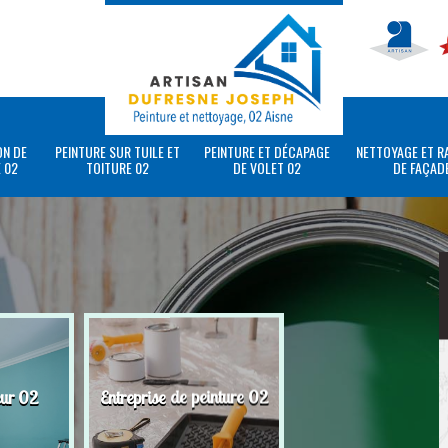
ON DE
PEINTURE SUR TUILE ET
PEINTURE ET DÉCAPAGE
NETTOYAGE ET R
 02
TOITURE 02
DE VOLET 02
DE FAÇAD
eur 02
Entreprise de peinture 02